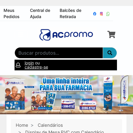
Meus
Central de
Balcões de
Pedidos
Ajuda
Retirada
login
ou
cadastre-se
Home
Calendários
Display de Mesa PVC com Calendário