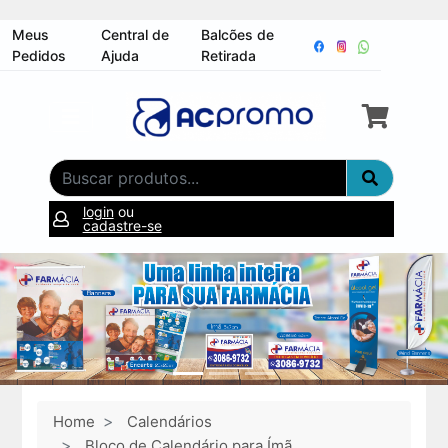
Meus
Central de
Balcões de
Pedidos
Ajuda
Retirada
login
ou
cadastre-se
Home
Calendários
Bloco de Calendário para Ímã