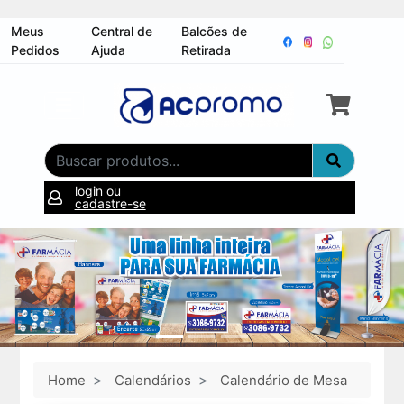
Meus
Central de
Balcões de
Pedidos
Ajuda
Retirada
login
ou
cadastre-se
Home
Calendários
Calendário de Mesa