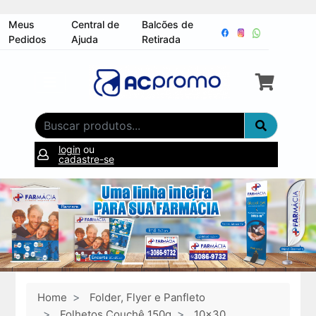
Meus
Central de
Balcões de
Pedidos
Ajuda
Retirada
login
ou
cadastre-se
Home
Folder, Flyer e Panfleto
Folhetos Couchê 150g
10x30