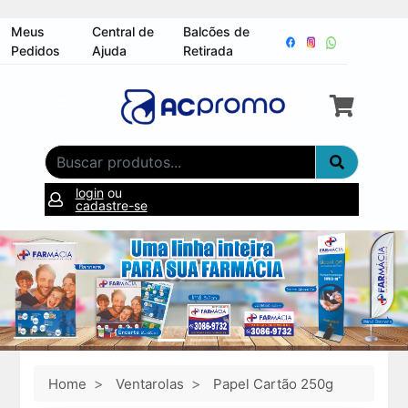
Meus
Central de
Balcões de
Pedidos
Ajuda
Retirada
login
ou
cadastre-se
Home
Ventarolas
Papel Cartão 250g