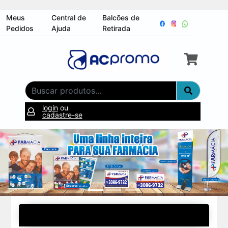
Meus
Central de
Balcões de
Pedidos
Ajuda
Retirada
login
ou
cadastre-se
MAIS VENDIDOS