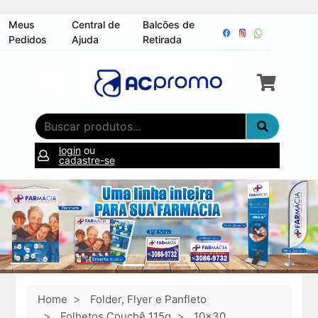
Meus
Central de
Balcões de
Pedidos
Ajuda
Retirada
login
ou
cadastre-se
Home
Folder, Flyer e Panfleto
Folhetos Couchê 115g
10x30